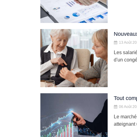
Nouveaux 
13 Août 2
Les salari
d'un congé
Tout comp
06 Août 2
Le marché 
atteignant