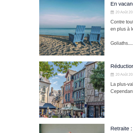
En vacanc
20 Août 2
Contre tou
en plus à l
Goliaths....
Réduction
20 Août 2
La plus-va
Cependant, 
Retraite 