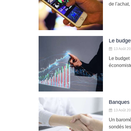
de l'achat,
Le budget
13 Août 2
Le budget 
économiste
Banques :
13 Août 2
Un baromèt
sondés les