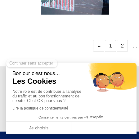
1
2
…