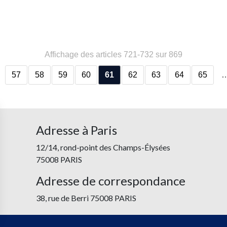
Affichage des articles 721-732 sur 869
57
58
59
60
61
62
63
64
65
Adresse à Paris
12/14, rond-point des Champs-Élysées
75008 PARIS
Adresse de correspondance
38, rue de Berri 75008 PARIS