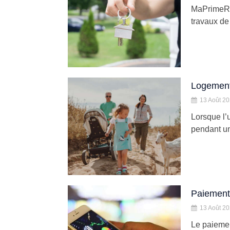
MaPrimeRén
travaux de
Logement 
13 Août 2
Lorsque l’
pendant un 
Paiement 
13 Août 2
Le paiemen