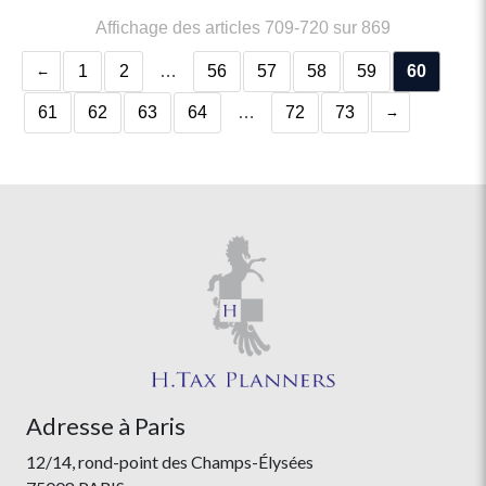
Affichage des articles 709-720 sur 869
1
2
…
56
57
58
59
60
61
62
63
64
…
72
73
Adresse à Paris
12/14, rond-point des Champs-Élysées