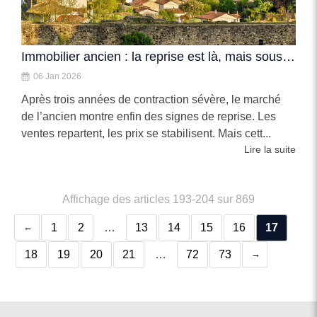
Immobilier ancien : la reprise est là, mais sous surveillance
06 Jan 2026
Après trois années de contraction sévère, le marché
de l’ancien montre enfin des signes de reprise. Les
ventes repartent, les prix se stabilisent. Mais cett...
Lire la suite
Affichage des articles 193-204 sur 869
1
2
…
13
14
15
16
17
18
19
20
21
…
72
73