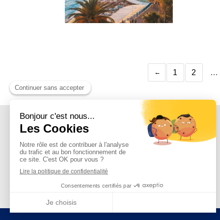
1
2
…