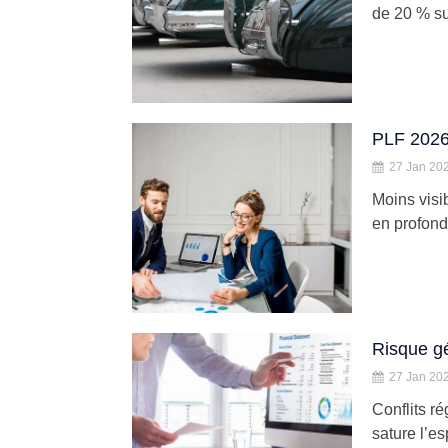
de 20 % sur
PLF 2026 
27 Jan 20
Moins visi
en profonde
Risque gé
27 Jan 20
Conflits ré
sature l’e