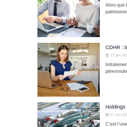
Alors que l
patrimoine :
CDHR : la
27 Jan 20
Initialemen
pérennisée 
Holdings 
27 Jan 20
C’est l’un