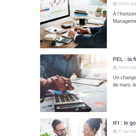
03 Fév 20
À l’horizo
Managemen
PEL : la 
03 Fév 20
Un changem
de mars, l
IFI : le 
27 Jan 20