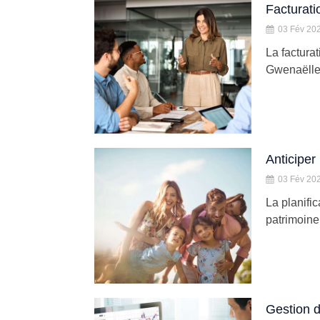
Facturati
03 Fév 20
La factura
Gwenaëlle 
Anticiper 
03 Fév 20
La planifi
patrimoine,
Gestion d