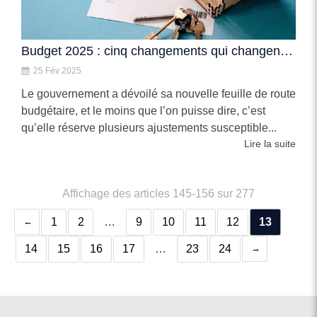
Budget 2025 : cinq changements qui changent la donne pour l’immobilier
25 Fév 2025
Le gouvernement a dévoilé sa nouvelle feuille de route
budgétaire, et le moins que l’on puisse dire, c’est
qu’elle réserve plusieurs ajustements susceptible...
Lire la suite
Affichage des articles 145-156 sur 277
1
2
…
9
10
11
12
13
14
15
16
17
…
23
24