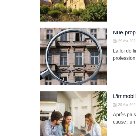
Nue-propr
29 Avr 20
La loi de 
profession
L'immobil
29 Avr 20
Après plus
cause : un