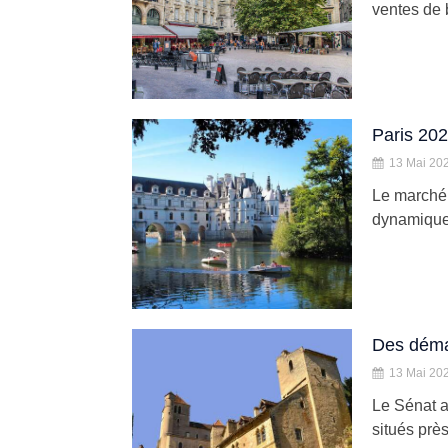
ventes de 
Paris 202
13 Mai 20
Le marché 
dynamique h
Des démar
13 Mai 20
Le Sénat a
situés prè