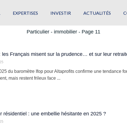
L
EXPERTISES
INVESTIR
ACTUALITÉS
C
Particulier - immobilier - Page 11
 les Français misent sur la prudence… et sur leur retrait
025
2025 du baromètre Ifop pour Altaprofits confirme une tendance fo
nt, mais restent frileux face ...
r résidentiel : une embellie hésitante en 2025 ?
025