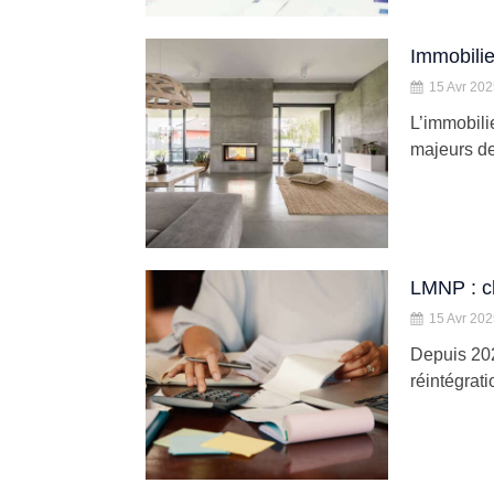
Immobilie
15 Avr 20
L’immobili
majeurs de 
LMNP : c
15 Avr 20
Depuis 202
réintégrat