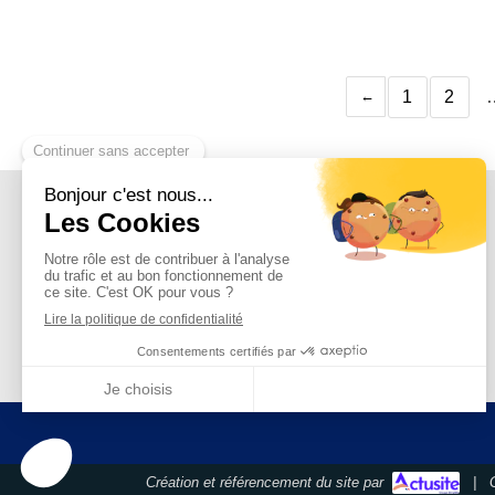
1
2
Création et référencement du site par
|