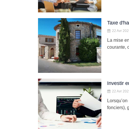
Taxe d'ha
22 Avr 20
La mise en
courante, 
Investir 
22 Avr 20
Lorsqu’on 
fonciers), 