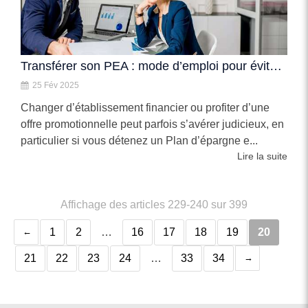
Transférer son PEA : mode d’emploi pour éviter les mauvaises surprises
25 Fév 2025
Changer d’établissement financier ou profiter d’une
offre promotionnelle peut parfois s’avérer judicieux, en
particulier si vous détenez un Plan d’épargne e...
Lire la suite
Affichage des articles 229-240 sur 399
1
2
…
16
17
18
19
20
21
22
23
24
…
33
34