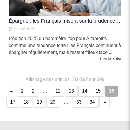
Épargne : les Français misent sur la prudence… et sur leur retraite
10 Juin 2025
L’édition 2025 du baromètre Ifop pour Altaprofits
confirme une tendance forte : les Français continuent à
épargner régulièrement, mais restent frileux face ...
Lire la suite
Affichage des articles 181-192 sur 399
1
2
…
12
13
14
15
16
17
18
19
20
…
33
34