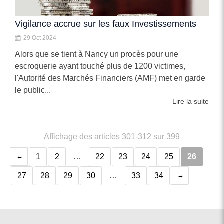
Vigilance accrue sur les faux Investissements
29 Oct 2024
Alors que se tient à Nancy un procès pour une
escroquerie ayant touché plus de 1200 victimes,
l'Autorité des Marchés Financiers (AMF) met en garde
le public...
Lire la suite
Affichage des articles 301-312 sur 399
1
2
…
22
23
24
25
26
27
28
29
30
…
33
34