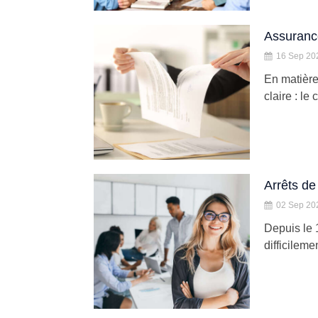
Assurance
16 Sep 20
En matière
claire : le
Arrêts de 
02 Sep 20
Depuis le 
difficileme