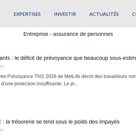
L
EXPERTISES
INVESTIR
ACTUALITÉS
C
Entreprise - assurance de personnes
nts : le déficit de prévoyance que beaucoup sous-esti
026
re Prévoyance TNS 2026 de MetLife décrit des travailleurs non
d'une protection insuffisante. Le pr...
 la trésorerie se tend sous le poids des impayés
026