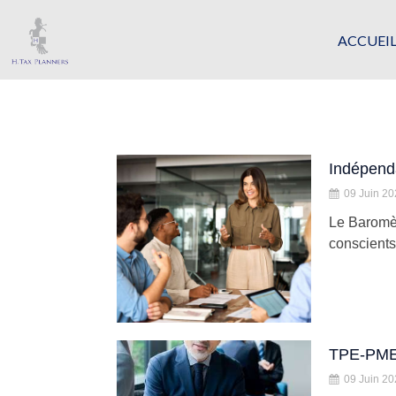
ACCUEI
Indépenda
09 Juin 2
Le Baromèt
conscients 
TPE-PME :
09 Juin 2