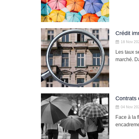
Crédit im
18 Nov 20
Les taux se
marché. Dan
Contrats 
04 Nov 20
Face à la 
encadremen