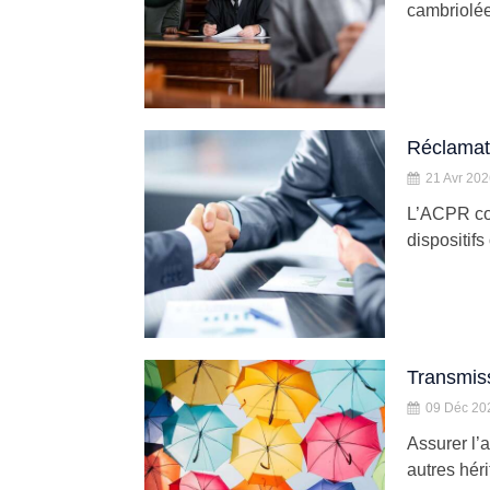
cambriolée
Réclamati
21 Avr 20
L’ACPR con
dispositifs
Transmiss
09 Déc 20
Assurer l’
autres héri